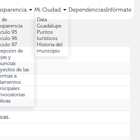
nsparencia
Mi Ciudad
Dependencias
Infórmate
 de
Data
nsparencia
Guadalupe
iculo 95
Puntos
iculo 96
turísticos
iculo 97
Historia del
epción de
municipio
jas y
uncias
yectos de las
ormas a
lamentos
icipales
vocatorias
licas