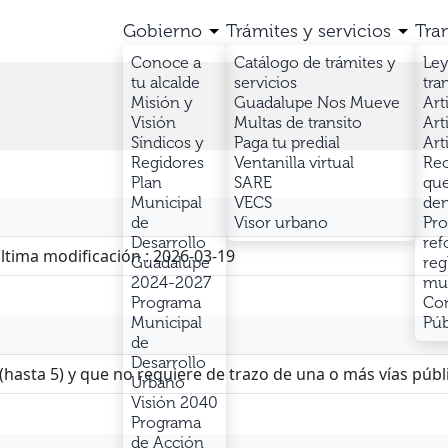
Gobierno
Trámites y servicios
Tra
Conoce a
Catálogo de trámites y
Ley
tu alcalde
servicios
tra
Misión y
Guadalupe Nos Mueve
Art
Visión
Multas de transito
Art
Síndicos y
Paga tu predial
Art
Regidores
Ventanilla virtual
Rec
Plan
SARE
que
Municipal
VECS
den
de
Visor urbano
Pro
Desarrollo
ref
Guadalupe
reg
2024-2027
mun
Programa
Con
Municipal
Púb
de
Desarrollo
Urbano
Visión 2040
Programa
de Acción