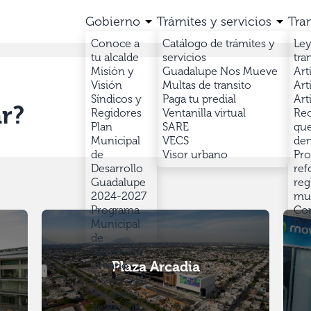
Gobierno
Trámites y servicios
Tra
Conoce a
Catálogo de trámites y
Ley
tu alcalde
servicios
tra
Misión y
Guadalupe Nos Mueve
Art
Visión
Multas de transito
Art
Síndicos y
Paga tu predial
Art
r?
Regidores
Ventanilla virtual
Rec
Plan
SARE
que
Municipal
VECS
den
de
Visor urbano
Pro
Desarrollo
ref
Guadalupe
reg
2024-2027
mun
Programa
Con
Municipal
Púb
de
Desarrollo
Plaza Arcadia
Urbano
Visión 2040
Programa
de Acción