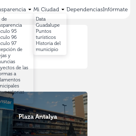
nsparencia
Mi Ciudad
Dependencias
Infórmate
 de
Data
nsparencia
Guadalupe
iculo 95
Puntos
iculo 96
turísticos
iculo 97
Historia del
epción de
municipio
jas y
uncias
yectos de las
ormas a
lamentos
icipales
vocatorias
licas
Plaza Antalya