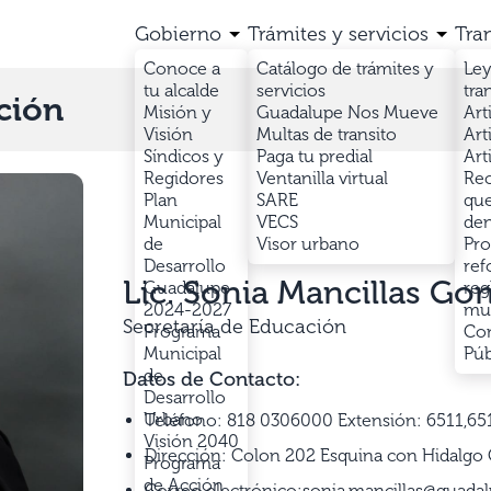
Gobierno
Trámites y servicios
Tra
Conoce a
Catálogo de trámites y
Ley
tu alcalde
servicios
tra
ción
Misión y
Guadalupe Nos Mueve
Art
Visión
Multas de transito
Art
Síndicos y
Paga tu predial
Art
Regidores
Ventanilla virtual
Rec
Plan
SARE
que
Municipal
VECS
den
de
Visor urbano
Pro
Desarrollo
ref
Lic. Sonia Mancillas Go
Guadalupe
reg
2024-2027
mun
Secretaría de Educación
Programa
Con
Municipal
Púb
de
Datos de Contacto:
Desarrollo
Urbano
Teléfono: 818 0306000 Extensión: 6511,65
Visión 2040
Dirección: Colon 202 Esquina con Hidalgo
Programa
de Acción
Correo electrónico:sonia.mancillas@guada