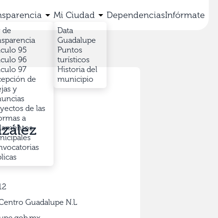
nsparencia
Mi Ciudad
Dependencias
Infórmate
 de
Data
nsparencia
Guadalupe
iculo 95
Puntos
iculo 96
turísticos
iculo 97
Historia del
epción de
municipio
jas y
uncias
yectos de las
ormas a
nzález
lamentos
icipales
vocatorias
licas
12
 Centro Guadalupe N.L
lupe.gob.mx