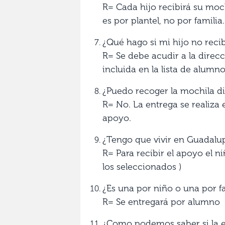
R= Cada hijo recibirá su moch
es por plantel, no por familia.
¿Qué hago si mi hijo no reci
R= Se debe acudir a la direcci
incluida en la lista de alumn
¿Puedo recoger la mochila d
R= No. La entrega se realiza e
apoyo.
¿Tengo que vivir en Guadalup
R= Para recibir el apoyo el 
los seleccionados )
¿Es una por niño o una por f
R= Se entregará por alumno
¿Como podemos saber si la e