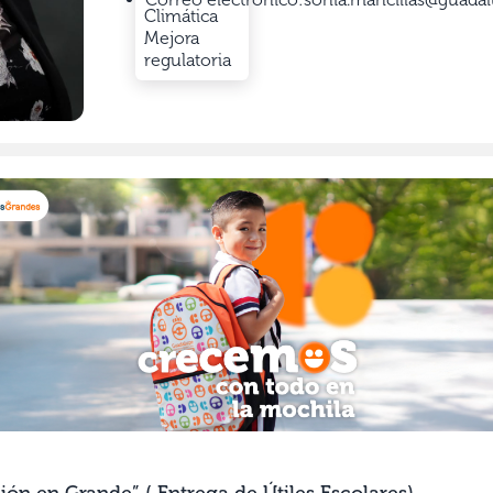
Climática
Mejora
regulatoria
ón en Grande” ( Entrega de Útiles Escolares)