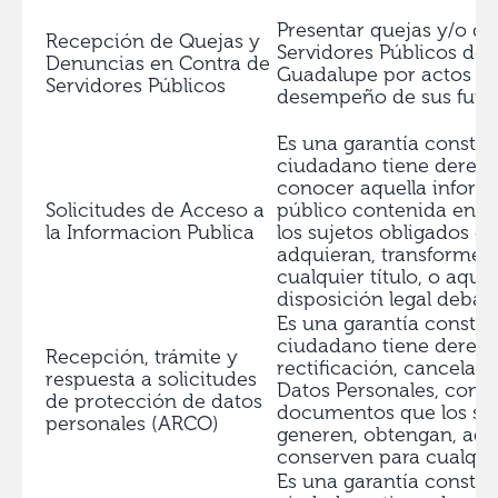
Presentar quejas y/o d
Recepción de Quejas y
Servidores Públicos del
Denuncias en Contra de
Guadalupe por actos u 
Servidores Públicos
desempeño de sus func
Es una garantía constit
ciudadano tiene derech
conocer aquella inform
Solicitudes de Acceso a
público contenida en 
la Informacion Publica
los sujetos obligados g
adquieran, transformen
cualquier título, o aque
disposición legal deban
Es una garantía constit
ciudadano tiene derech
Recepción, trámite y
rectificación, cancelaci
respuesta a solicitudes
Datos Personales, conte
de protección de datos
documentos que los suj
personales (ARCO)
generen, obtengan, adq
conserven para cualquier
Es una garantía constit