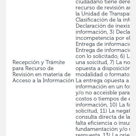
ciudadano tiene derech
recurso de revisión ant
la Unidad de Transparen
Clasificación de la info
Declaración de inexiste
información, 3) Declara
incompetencia por el su
Entrega de información
Entrega de informació
con lo solicitado, 6) La 
Recepción y Trámite
una soicitud, 7) La noti
para Recurso de
opuesta a disposición 
Revisión en materia de
modalidad o formato dist
Acceso a la Información
La entrega opuesta a d
información en un for
y/o no acceisble para el 
costos o tiempos de ent
información, 10) La fal
solicitud, 11) La negativ
consulta directa de la i
falta eficiencia o insufi
fundamentación y/o mot
respuesta, 13) La orien